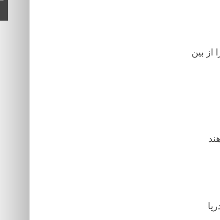
 از بین
ند
ریا