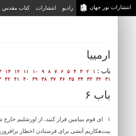
انتشارات نور جهان
رادیو
انتشارات
کتاب مقدس
ارمييا
باب :
۴
۱۳
۱۲
۱۱
۱۰
۹
۸
۷
۶
۵
۴
۳
۲
۱
۳
۴۲
۴۱
۴۰
۳۹
۳۸
۳۷
۳۶
۳۵
۳۴
۳۳
۳۲
۳۱
باب ۶
۱
ای قوم بنیامین فرار کنید، از اورشلیم خارج ش
بیت‌هکاریم آتشی برای فرستادن اخطار برافروزی