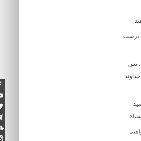
ند.
و درست
د. پس
خداوند
سید
فت!»
اهیم