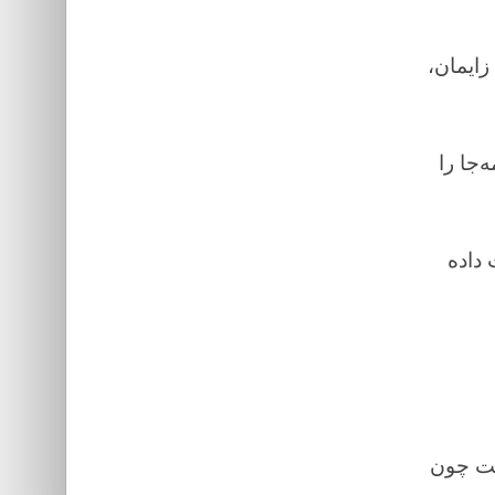
زایمان،
‌جا را
 داده
است چون