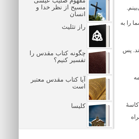
مفهوم صلیب عیسی
مسیح از نظر خدا و
ینم.
انسان
ا را به
راز تثلیث
ند. پس
چگونه کتاب مقدس را
تفسیر کنیم؟
مه
آیا کتاب مقدس معتبر
است
کاسهٔ
کلیسا
راه