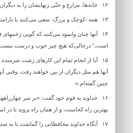
۱۲
خانه‌ها، مزارع و حتّی زنهایشان را به دیگر
۱۳
همه -‌کوچک و بزرگ- سعی می‌کنند با ناراستی
۱۴
آنها چنان وانمود می‌کنند که گویی زخمهای
است،" درحالی‌که هیچ چیز خوب و درست نیست
۱۵
آیا از انجام تمام این کارهای زشت شرمنده ب
آنها هم مثل دیگران از بین خواهند رفت. وقتی آنه
چنین گفته‌ام.»
۱۶
خداوند به قوم خود گفت: «بر سر چهارراهها ب
بهترین راه کجاست، و از همان راه بروید تا در امن 
۱۷
آنگاه خداوند محافظانی را گماشت تا به صدا